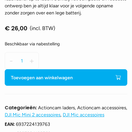
ontwerp ben je altijd klaar voor je volgende opname
zonder zorgen over een lege batterij.
€
26,00
(incl. BTW)
Beschikbaar via nabestelling
DJI
-
+
Mic
Mini
2
Toevoegen aan winkelwagen
Charging
Case
(1
TX
Categorieën:
Actioncam laders, Actioncam accessoires,
+
DJI Mic Mini 2 accessoires
,
DJI Mic accessoires
1
EAN:
6937224139763
Mobile