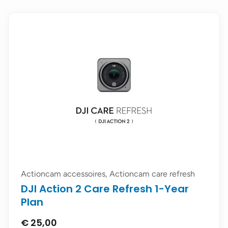
m care refresh
Actioncam accessoires, Actioncam 
sh 1-Year
DJI Pocket 2 Care Refres
Plan
€
59,00