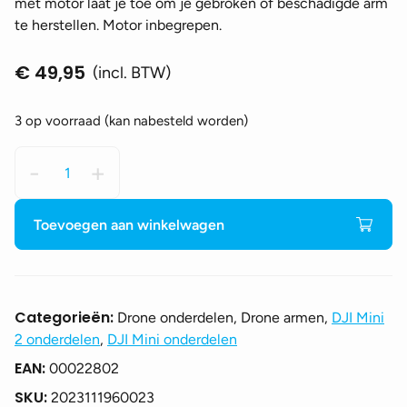
met motor laat je toe om je gebroken of beschadigde arm
te herstellen. Motor inbegrepen.
€
49,95
(incl. BTW)
3 op voorraad (kan nabesteld worden)
DJI
-
+
Mini
2
-
Toevoegen aan winkelwagen
Arm
met
motor
-
Categorieën:
Drone onderdelen, Drone armen,
DJI Mini
Links
2 onderdelen
,
DJI Mini onderdelen
vooraan
EAN:
00022802
aantal
SKU:
2023111960023