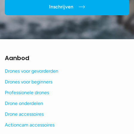
Inschrijven
Aanbod
Drones voor gevorderden
Drones voor beginners
Professionele drones
Drone onderdelen
Drone accessoires
Actioncam accessoires