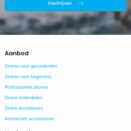
Inschrijven
Aanbod
Drones voor gevorderden
Drones voor beginners
Professionele drones
Drone onderdelen
Drone accessoires
Actioncam accessoires