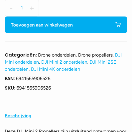
DJI
-
+
Mini
2
Propellers
Toevoegen aan winkelwagen
aantal
Categorieën:
Drone onderdelen, Drone propellers,
DJI
Mini onderdelen
,
DJI Mini 2 onderdelen
,
DJI Mini 2SE
onderdelen
,
DJI Mini 4K onderdelen
EAN:
6941565906526
SKU:
6941565906526
Beschrijving
Deze DJI Mini 2 Propellers zijn uitsluitend ontworpen voor