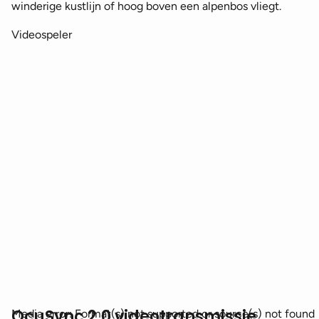
winderige kustlijn of hoog boven een alpenbos vliegt.
Videospeler
OcuSync 2.0 videotransmissie
Media error: Format(s) not supported or source(s) not found