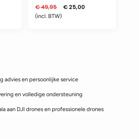
€
49,95
€
25,00
Oorspronkelijke
Huidige
prijs
prijs
(incl. BTW)
was:
is:
€ 49,95.
€ 25,00.
 advies en persoonlijke service
vering en volledige ondersteuning
la aan DJI drones en professionele drones