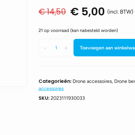
€
5,00
€
14,50
Oorspronkelijke
Huidige
(incl. BTW)
prijs
prijs
was:
is:
21 op voorraad (kan nabesteld worden)
€ 14,50.
€ 5,00.
DJI
-
+
Toevoegen aan winkelw
Mini
3
Pro
gimbal
cover
Categorieën:
Drone accessoires, Drone b
aantal
accessoires
SKU:
2023111930033