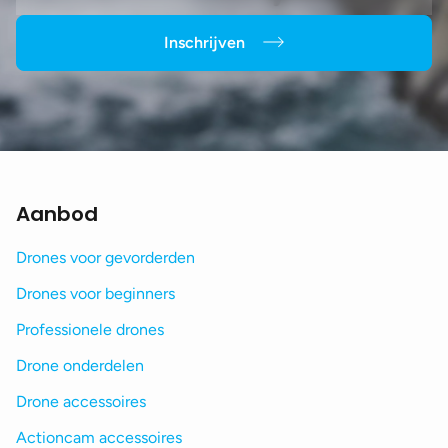
Inschrijven
Aanbod
Drones voor gevorderden
Drones voor beginners
Professionele drones
Drone onderdelen
Drone accessoires
Actioncam accessoires