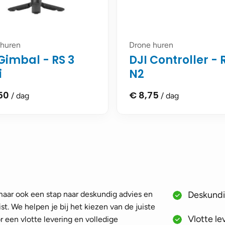
 huren
Drone huren
Gimbal - RS 3
DJI Controller -
i
N2
50
€
8,75
/ dag
/ dag
 maar ook een stap naar deskundig advies en
Deskundig
st. We helpen je bij het kiezen van de juiste
Vlotte le
 een vlotte levering en volledige