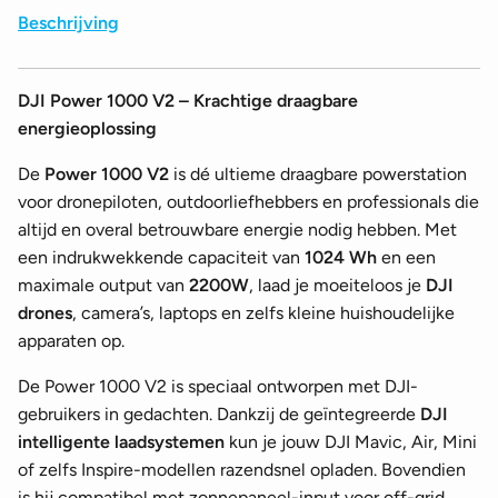
Beschrijving
DJI Power 1000 V2 – Krachtige draagbare
energieoplossing
De
Power 1000 V2
is dé ultieme draagbare powerstation
voor dronepiloten, outdoorliefhebbers en professionals die
altijd en overal betrouwbare energie nodig hebben. Met
een indrukwekkende capaciteit van
1024 Wh
en een
maximale output van
2200W
, laad je moeiteloos je
DJI
drones
, camera’s, laptops en zelfs kleine huishoudelijke
apparaten op.
De Power 1000 V2 is speciaal ontworpen met DJI-
gebruikers in gedachten. Dankzij de geïntegreerde
DJI
intelligente laadsystemen
kun je jouw DJI Mavic, Air, Mini
of zelfs Inspire-modellen razendsnel opladen. Bovendien
is hij compatibel met zonnepaneel-input voor off-grid