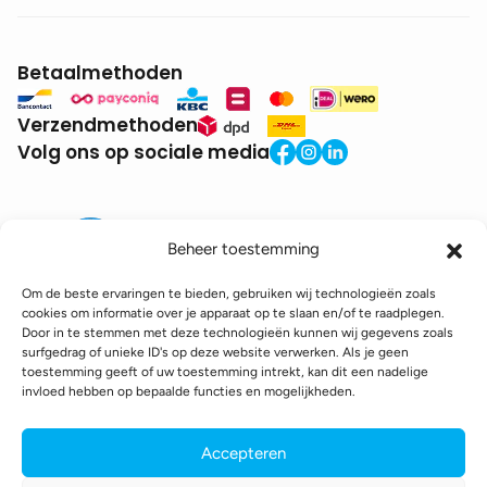
Betaalmethoden
Verzendmethoden
Volg ons op sociale media
Beheer toestemming
Om de beste ervaringen te bieden, gebruiken wij technologieën zoals
cookies om informatie over je apparaat op te slaan en/of te raadplegen.
Door in te stemmen met deze technologieën kunnen wij gegevens zoals
BTW:
BE0771.941.935
surfgedrag of unieke ID's op deze website verwerken. Als je geen
© 2025 DroneDepot. Alle rechten voorbehouden.
toestemming geeft of uw toestemming intrekt, kan dit een nadelige
invloed hebben op bepaalde functies en mogelijkheden.
Recyclagebijdrage
Retourbeleid
Betaalinformatie
Verzendinformatie
Toegankelijkheidsverklaring
Accepteren