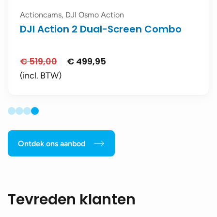
Actioncams, DJI Osmo Action
DJI Action 2 Dual-Screen Combo
€
519,00
€
499,95
Oorspronkelijke
Huidige
prijs
prijs
(incl. BTW)
was:
is:
€ 519,00.
€ 499,95.
Ontdek ons aanbod
Tevreden klanten