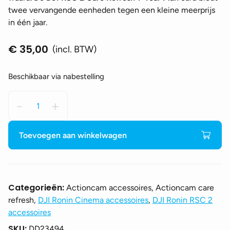
twee vervangende eenheden tegen een kleine meerprijs
in één jaar.
€
35,00
(incl. BTW)
Beschikbaar via nabestelling
DJI
-
+
RSC
2
Care
Toevoegen aan winkelwagen
Refresh
1-
Year
Plan
Categorieën:
Actioncam accessoires, Actioncam care
aantal
refresh,
DJI Ronin Cinema accessoires
,
DJI Ronin RSC 2
accessoires
SKU:
DD23494