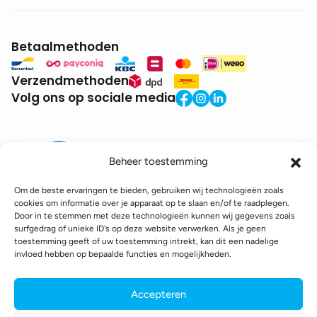
Betaalmethoden
Verzendmethoden
Volg ons op sociale media
Beheer toestemming
Om de beste ervaringen te bieden, gebruiken wij technologieën zoals
cookies om informatie over je apparaat op te slaan en/of te raadplegen.
Door in te stemmen met deze technologieën kunnen wij gegevens zoals
BTW:
BE0771.941.935
surfgedrag of unieke ID's op deze website verwerken. Als je geen
© 2025 DroneDepot. Alle rechten voorbehouden.
toestemming geeft of uw toestemming intrekt, kan dit een nadelige
invloed hebben op bepaalde functies en mogelijkheden.
Recyclagebijdrage
Retourbeleid
Betaalinformatie
Verzendinformatie
Toegankelijkheidsverklaring
Accepteren
Cookie policy
Privacy policy
Algemene voorwaarden