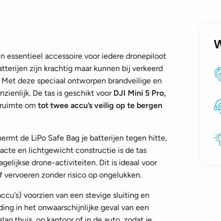
n essentieel accessoire voor iedere dronepiloot
tterijen zijn krachtig maar kunnen bij verkeerd
n. Met deze speciaal ontworpen brandveilige en
nzienlijk. De tas is geschikt voor
DJI Mini 5 Pro,
e ruimte om
tot twee accu’s veilig op te bergen
rmt de LiPo Safe Bag je batterijen tegen hitte,
cte en lichtgewicht constructie is de tas
elijkse drone-activiteiten. Dit is ideaal voor
of vervoeren zonder risico op ongelukken.
accu’s) voorzien van een stevige sluiting en
ng in het onwaarschijnlijke geval van een
slag thuis, op kantoor of in de auto, zodat je