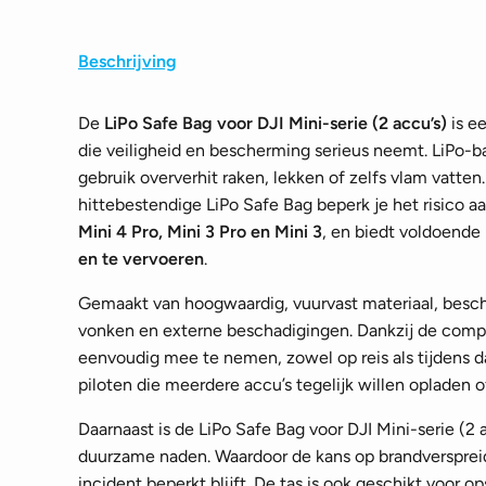
Beschrijving
De
LiPo Safe Bag voor DJI Mini-serie (2 accu’s)
is ee
die veiligheid en bescherming serieus neemt. LiPo-ba
gebruik oververhit raken, lekken of zelfs vlam vatte
hittebestendige LiPo Safe Bag beperk je het risico aa
Mini 4 Pro, Mini 3 Pro en Mini 3
, en biedt voldoend
en te vervoeren
.
Gemaakt van hoogwaardig, vuurvast materiaal, besche
vonken en externe beschadigingen. Dankzij de compa
eenvoudig mee te nemen, zowel op reis als tijdens dag
piloten die meerdere accu’s tegelijk willen opladen 
Daarnaast is de LiPo Safe Bag voor DJI Mini-serie (2 
duurzame naden. Waardoor de kans op brandverspreidi
incident beperkt blijft. De tas is ook geschikt voor op