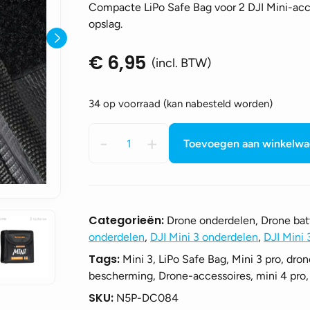
Compacte LiPo Safe Bag voor 2 DJI Mini-accu’
opslag.
€
6,95
(incl. BTW)
34 op voorraad (kan nabesteld worden)
LiPo
-
+
Toevoegen aan winkelw
Safe
Bag
voor
DJI
Mini-
Categorieën:
Drone onderdelen, Drone batt
serie
onderdelen
,
DJI Mini 3 onderdelen
,
DJI Mini 
(2
Tags:
Mini 3, LiPo Safe Bag, Mini 3 pro, dron
accus)
bescherming, Drone-accessoires, mini 4 pro, 
aantal
SKU:
N5P-DC084