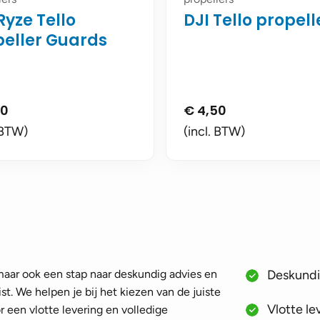
Ryze Tello
DJI Tello propell
peller Guards
50
€
4,50
 BTW)
(incl. BTW)
 maar ook een stap naar deskundig advies en
Deskundig
st. We helpen je bij het kiezen van de juiste
Vlotte le
 een vlotte levering en volledige