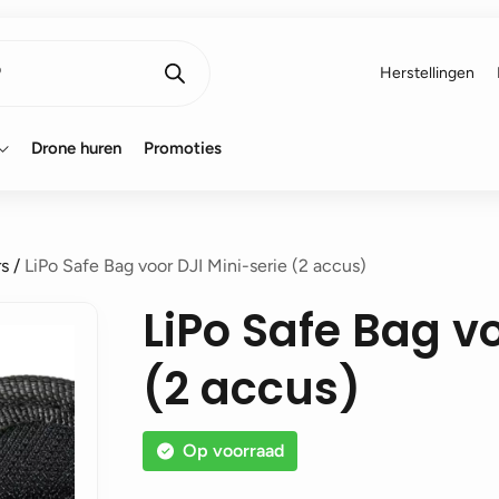
Herstellingen
Drone huren
Promoties
rs
/
LiPo Safe Bag voor DJI Mini-serie (2 accus)
LiPo Safe Bag vo
(2 accus)
Op voorraad