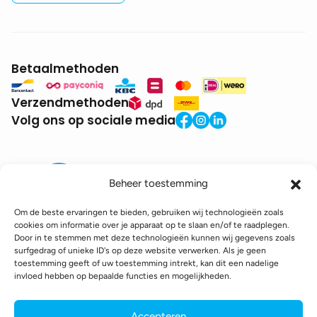
Betaalmethoden
Verzendmethoden
Volg ons op sociale media
Beheer toestemming
Om de beste ervaringen te bieden, gebruiken wij technologieën zoals
cookies om informatie over je apparaat op te slaan en/of te raadplegen.
Door in te stemmen met deze technologieën kunnen wij gegevens zoals
BTW:
BE0771.941.935
surfgedrag of unieke ID's op deze website verwerken. Als je geen
© 2025 DroneDepot. Alle rechten voorbehouden.
toestemming geeft of uw toestemming intrekt, kan dit een nadelige
invloed hebben op bepaalde functies en mogelijkheden.
Recyclagebijdrage
Retourbeleid
Betaalinformatie
Verzendinformatie
Toegankelijkheidsverklaring
Accepteren