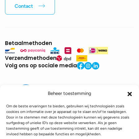
Contact
Betaalmethoden
Verzendmethoden
Volg ons op sociale media
Beheer toestemming
Om de beste ervaringen te bieden, gebruiken wij technologieën zoals
cookies om informatie over je apparaat op te slaan en/of te raadplegen.
Door in te stemmen met deze technologieën kunnen wij gegevens zoals
BTW:
BE0771.941.935
surfgedrag of unieke ID's op deze website verwerken. Als je geen
© 2025 DroneDepot. Alle rechten voorbehouden.
toestemming geeft of uw toestemming intrekt, kan dit een nadelige
invloed hebben op bepaalde functies en mogelijkheden.