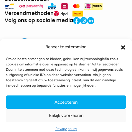
Verzendmethoden
Volg ons op sociale media
Beheer toestemming
Om de beste ervaringen te bieden, gebruiken wij technologieën zoals
cookies om informatie over je apparaat op te slaan en/of te raadplegen.
Door in te stemmen met deze technologieën kunnen wij gegevens zoals
BTW:
BE0771.941.935
surfgedrag of unieke ID's op deze website verwerken. Als je geen
© 2025 DroneDepot. Alle rechten voorbehouden.
toestemming geeft of uw toestemming intrekt, kan dit een nadelige
invloed hebben op bepaalde functies en mogelijkheden.
Recyclagebijdrage
Retourbeleid
Betaalinformatie
Verzendinformatie
Toegankelijkheidsverklaring
Accepteren
Cookie policy
Privacy policy
Algemene voorwaarden
Bekijk voorkeuren
webshop gemaakt door
conversal
Privacy policy