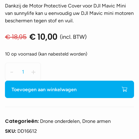
Dankzij de Motor Protective Cover voor DJI Mavic Mini
van sunnylife kan u eenvoudig uw DJI Mavic mini motoren
beschermen tegen stof en vuil.
€
10,00
€
18,95
Oorspronkelijke
Huidige
(incl. BTW)
prijs
prijs
was:
is:
10 op voorraad (kan nabesteld worden)
€ 18,95.
€ 10,00.
SunnyLife
-
+
-
Motor
Protective
Toevoegen aan winkelwagen
Cover
voor
DJI
Mavic
Categorieën:
Drone onderdelen, Drone armen
Mini
SKU:
DD16612
-