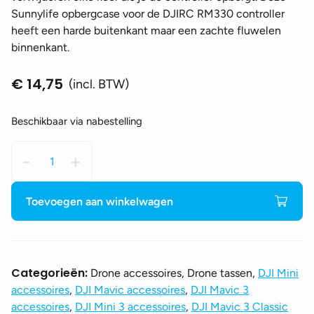
Sunnylife opbergcase voor de DJIRC RM330 controller
heeft een harde buitenkant maar een zachte fluwelen
binnenkant.
€
14,75
(incl. BTW)
Beschikbaar via nabestelling
Sunnylife
-
+
opbergcase
voor
de
Toevoegen aan winkelwagen
DJI
RC
RM330
aantal
Categorieën:
Drone accessoires, Drone tassen,
DJI Mini
accessoires
,
DJI Mavic accessoires
,
DJI Mavic 3
accessoires
,
DJI Mini 3 accessoires
,
DJI Mavic 3 Classic