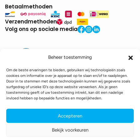
Betaalmethoden
Verzendmethoden
Volg ons op sociale media
Beheer toestemming
Om de beste ervaringen te bieden, gebruiken wij technologieën zoals
cookies om informatie over je apparaat op te slaan en/of te raadplegen.
Door in te stemmen met deze technologieën kunnen wij gegevens zoals
BTW:
BE0771.941.935
surfgedrag of unieke ID's op deze website verwerken. Als je geen
© 2025 DroneDepot. Alle rechten voorbehouden.
toestemming geeft of uw toestemming intrekt, kan dit een nadelige
invloed hebben op bepaalde functies en mogelijkheden.
Recyclagebijdrage
Retourbeleid
Betaalinformatie
Verzendinformatie
Toegankelijkheidsverklaring
Accepteren
Cookie policy
Privacy policy
Algemene voorwaarden
Bekijk voorkeuren
webshop gemaakt door
conversal