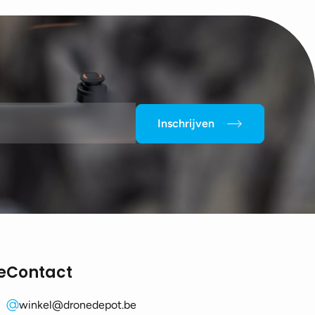
Inschrijven
e
Contact
winkel@dronedepot.be