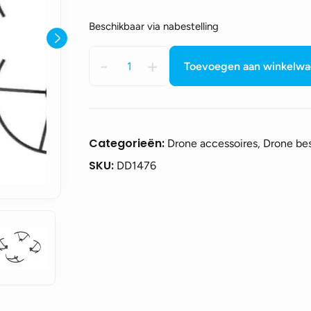
Beschikbaar via nabestelling
Tello
-
+
Toevoegen aan winkelw
Snap-
on
Top
Cover
-
Categorieën:
Drone accessoires, Drone b
Blauw
SKU:
DD1476
aantal