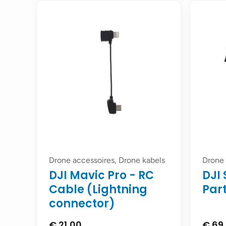
Drone accessoires, Drone kabels
Drone 
DJI Mavic Pro - RC
DJI
Cable (Lightning
Part
connector)
€
21,00
€
69