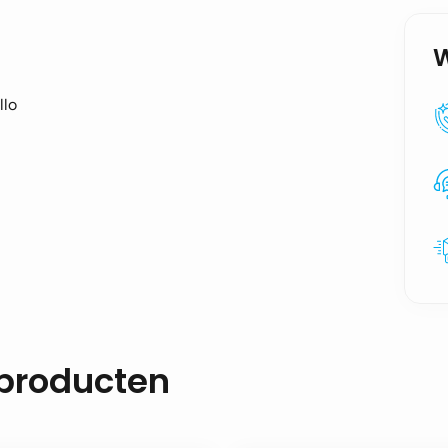
llo
 producten