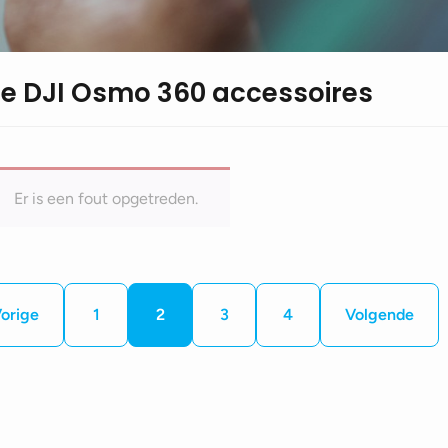
le DJI Osmo 360 accessoires
Er is een fout opgetreden.
orige
1
2
3
4
Volgende