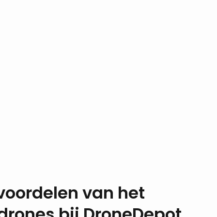
voordelen van het
drones bij DroneDepot