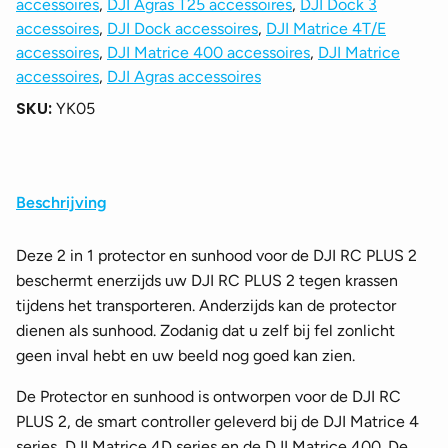
accessoires
,
DJI Agras T25 accessoires
,
DJI Dock 3
Sunnylife
accessoires
,
DJI Dock accessoires
,
DJI Matrice 4T/E
aantal
accessoires
,
DJI Matrice 400 accessoires
,
DJI Matrice
accessoires
,
DJI Agras accessoires
SKU:
YK05
Beschrijving
Deze 2 in 1 protector en sunhood voor de DJI RC PLUS 2
beschermt enerzijds uw DJI RC PLUS 2 tegen krassen
tijdens het transporteren. Anderzijds kan de protector
dienen als sunhood. Zodanig dat u zelf bij fel zonlicht
geen inval hebt en uw beeld nog goed kan zien.
De Protector en sunhood is ontworpen voor de DJI RC
PLUS 2, de smart controller geleverd bij de DJI Matrice 4
series, DJI Matrice 4D series en de DJI Matrice 400. De