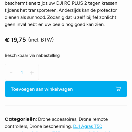
beschermt enerzijds uw DJI RC PLUS 2 tegen krassen
tijdens het transporteren. Anderzijds kan de protector
dienen als sunhood. Zodanig dat u zelf bij fel zonlicht
geen inval hebt en uw beeld nog goed kan zien.
€
19,75
(incl. BTW)
Beschikbaar via nabestelling
Protector
-
+
&
sunhood
voor
Toevoegen aan winkelwagen
de
DJI
RC
PLUS
Categorieën:
Drone accessoires, Drone remote
2
controllers, Drone bescherming,
DJI Agras T50
-