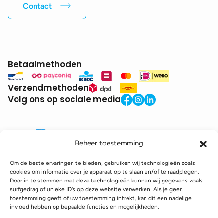
Contact
Betaalmethoden
Verzendmethoden
Volg ons op sociale media
Beheer toestemming
Om de beste ervaringen te bieden, gebruiken wij technologieën zoals
cookies om informatie over je apparaat op te slaan en/of te raadplegen.
Door in te stemmen met deze technologieën kunnen wij gegevens zoals
BTW:
BE0771.941.935
surfgedrag of unieke ID's op deze website verwerken. Als je geen
© 2025 DroneDepot. Alle rechten voorbehouden.
toestemming geeft of uw toestemming intrekt, kan dit een nadelige
invloed hebben op bepaalde functies en mogelijkheden.