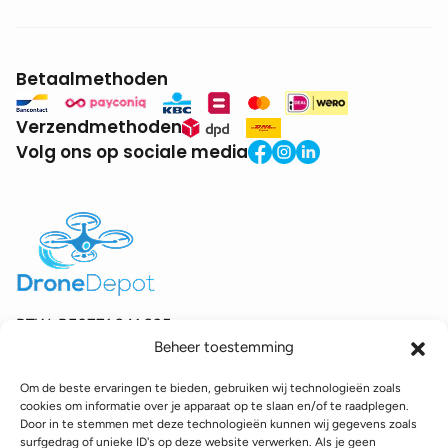
Betaalmethoden
Verzendmethoden
Volg ons op sociale media
BTW:
BE0771.941.935
Beheer toestemming
© 2025 DroneDepot. Alle rechten voorbehouden.
Om de beste ervaringen te bieden, gebruiken wij technologieën zoals
Recyclagebijdrage
Retourbeleid
Betaalinformatie
cookies om informatie over je apparaat op te slaan en/of te raadplegen.
Verzendinformatie
Toegankelijkheidsverklaring
Door in te stemmen met deze technologieën kunnen wij gegevens zoals
surfgedrag of unieke ID's op deze website verwerken. Als je geen