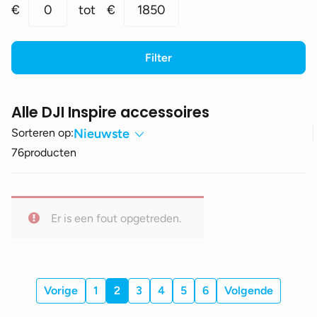
Min.
Max.
€
0
tot
€
1850
prijs
prijs
Filter
Alle DJI Inspire accessoires
Sorteren op:
Nieuwste
76
producten
Er is een fout opgetreden.
Vorige
1
2
3
4
5
6
Volgende