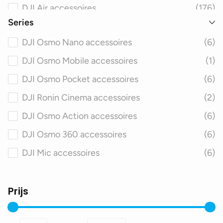
DJI Air accessoires
(176)
Series
DJI Phantom accessoires
(69)
DJI Osmo Nano accessoires
(6)
DJI Avata accessoires
(131)
DJI Osmo Mobile accessoires
(1)
DJI FPV accessoires
(108)
DJI Osmo Pocket accessoires
(6)
DJI Matrice accessoires
(108)
DJI Ronin Cinema accessoires
(2)
DJI Spark accessoires
(59)
DJI Osmo Action accessoires
(6)
DJI Inspire accessoires
(76)
DJI Osmo 360 accessoires
(6)
DJI Agras accessoires
(64)
DJI Mic accessoires
(6)
DJI Smart Controller accessoires
(34)
Prijs