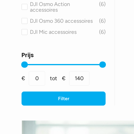
DJI Osmo Action
(6)
DJI Smart Controller
(18)
accessoires
accessoires
DJI Osmo 360 accessoires
(6)
DJI Mic accessoires
(6)
Prijs
Min.
Max.
€
0
tot
€
140
prijs
prijs
Filter