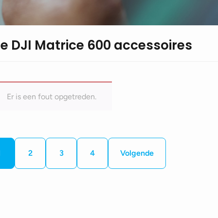
le DJI Matrice 600 accessoires
Er is een fout opgetreden.
1
2
3
4
Volgende