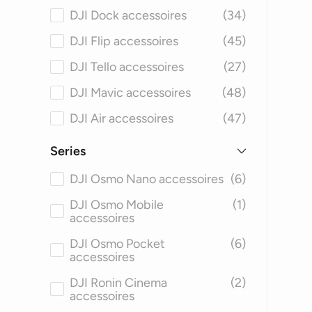
DJI Dock accessoires
(34)
DJI Flip accessoires
(45)
DJI Tello accessoires
(27)
DJI Mavic accessoires
(48)
DJI Air accessoires
(47)
DJI Phantom accessoires
(46)
Series
DJI Avata accessoires
(45)
DJI Osmo Nano accessoires
(6)
DJI FPV accessoires
(46)
DJI Osmo Mobile
(1)
accessoires
DJI Matrice accessoires
(50)
DJI Osmo Pocket
(6)
DJI Spark accessoires
(44)
accessoires
DJI Inspire accessoires
(48)
DJI Ronin Cinema
(2)
accessoires
DJI Agras accessoires
(41)