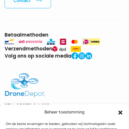
Contact
Betaalmethoden
Verzendmethoden
Volg ons op sociale media
BTW:
BE0771.941.935
Beheer toestemming
© 2025 DroneDepot. Alle rechten voorbehouden.
Om de beste ervaringen te bieden, gebruiken wij technologieën zoals
Recyclagebijdrage
Retourbeleid
Betaalinformatie