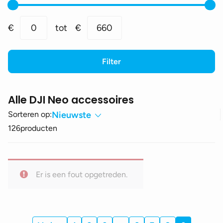
Min.
Max.
€
0
tot
€
660
prijs
prijs
Filter
Alle DJI Neo accessoires
Sorteren op:
Nieuwste
126
producten
Er is een fout opgetreden.