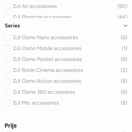
DJI Air accessoires
(90)
DJI Phantom accessoires
(44)
Series
DJI Avata accessoires
(58)
DJI Osmo Nano accessoires
(6)
DJI FPV accessoires
(59)
DJI Osmo Mobile accessoires
(1)
DJI Matrice accessoires
(44)
DJI Osmo Pocket accessoires
(6)
DJI Spark accessoires
(45)
DJI Ronin Cinema accessoires
(2)
DJI Inspire accessoires
(46)
DJI Osmo Action accessoires
(6)
DJI Agras accessoires
(40)
DJI Osmo 360 accessoires
(6)
DJI Smart Controller accessoires
(19)
DJI Mic accessoires
(6)
Prijs