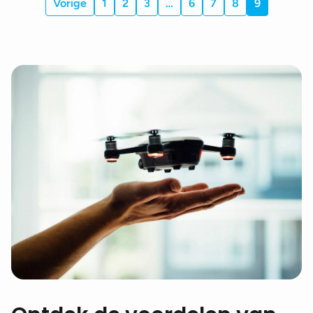
Vorige
1
2
3
…
6
7
8
9