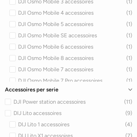
DJI Osmo Mobile 3 accessoires
(1)
Drone bescherming
(100)
DJI Osmo Mobile 4 accessoires
(1)
Drone verlichting
(7)
DJI Osmo Mobile 5 accessoires
(1)
Drone Landing Gear
(30)
DJI Osmo Mobile SE accessoires
(1)
Drone tassen
(132)
DJI Osmo Mobile 6 accessoires
(1)
Drone kabels
(42)
DJI Osmo Mobile 8 accessoires
(1)
DJI Osmo Mobile 7 accessoires
(1)
DJI Osmo Mobile 7 Pro accessoires
(1)
Accessoires per serie
DJI Osmo Pocket accessoires
(6)
DJI Power station accessoires
(11)
DJI Osmo Pocket 1 accessoires
(6)
DIJ Lito accessoires
(9)
DJI Osmo Pocket 2 accessoires
(6)
DIJ Lito 1 accessoires
(4)
DJI Osmo Pocket 3 accessoires
(6)
DIJ Lito X1 accessoires
(7)