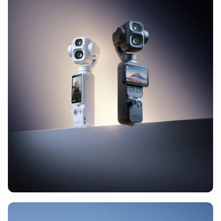
DJI FPV accessoires
(108)
DJI Matrice accessoires
(105)
DJI Matrice 3D accessoires
(57)
DJI Matrice 600 accessoires
(50)
DJI Matrice 200/210 accessoires
(51)
DJI Matrice 30/30T accessoires
(63)
DJI Matrice 4T/E accessoires
(71)
DJI Matrice 400 accessoires
(66)
DJI Matrice 350 accessoires
(64)
DJI Matrice 300 accessoires
(65)
DJI Spark accessoires
(59)
DJI Inspire accessoires
(75)