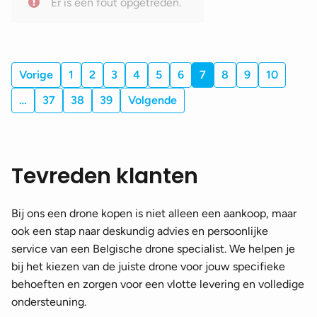
Er is een fout opgetreden.
DJI Mavic 2 Zoom accessoires
(70)
DJI Mavic 2 Enterprise accessoires
(73)
DJI Mavic 3 accessoires
(137)
Vorige
1
2
3
4
5
6
7
8
9
10
DJI Mavic 3 Classic accessoires
(130)
…
37
38
39
Volgende
DJI Mavic 3 Pro accessoires
(135)
DJI Mavic 3T/E accessoires
(75)
Tevreden klanten
DJI Mavic 2 Air accessoires
(89)
DJI Mavic 4 Pro accessoires
(109)
Bij ons een drone kopen is niet alleen een aankoop, maar
DJI Mavic 2 accessoires
(70)
ook een stap naar deskundig advies en persoonlijke
service van een Belgische drone specialist. We helpen je
DJI Air accessoires
(179)
bij het kiezen van de juiste drone voor jouw specifieke
DJI Air accessoires
(64)
behoeften en zorgen voor een vlotte levering en volledige
ondersteuning.
DJI Air 2 accessoires
(102)