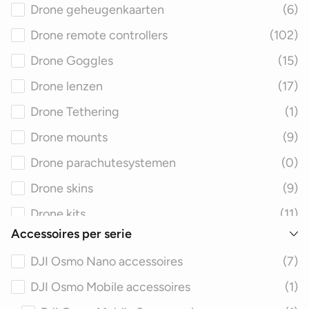
Drone geheugenkaarten
(6)
Drone remote controllers
(102)
Drone Goggles
(15)
Drone lenzen
(17)
Drone Tethering
(1)
Drone mounts
(9)
Drone parachutesystemen
(0)
Drone skins
(9)
Drone kits
(11)
Accessoires per serie
Drone filters
(28)
DJI Osmo Nano accessoires
(7)
Drone speakers
(3)
DJI Osmo Mobile accessoires
(1)
Drone care refresh
(37)