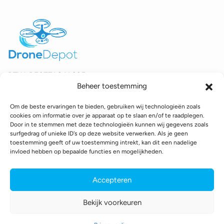
BTW:
BE0771.941.935
Beheer toestemming
© 2025 DroneDepot. Alle rechten voorbehouden.
Om de beste ervaringen te bieden, gebruiken wij technologieën zoals
Recyclagebijdrage
Retourbeleid
Betaalinformatie
cookies om informatie over je apparaat op te slaan en/of te raadplegen.
Verzendinformatie
Toegankelijkheidsverklaring
Door in te stemmen met deze technologieën kunnen wij gegevens zoals
surfgedrag of unieke ID's op deze website verwerken. Als je geen
Cookie policy
Privacy policy
Algemene voorwaarden
toestemming geeft of uw toestemming intrekt, kan dit een nadelige
invloed hebben op bepaalde functies en mogelijkheden.
webshop gemaakt door
conversal
Accepteren
Bekijk voorkeuren