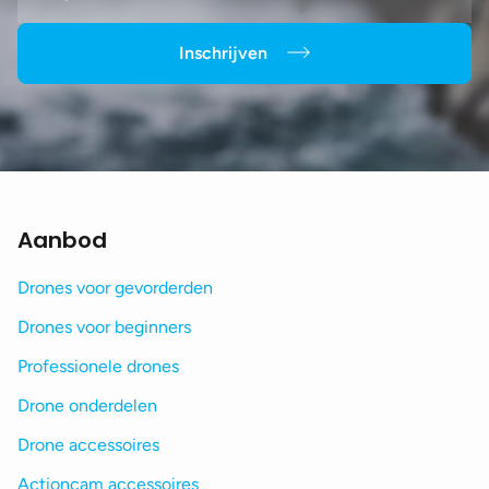
Inschrijven
Aanbod
Drones voor gevorderden
Drones voor beginners
Professionele drones
Drone onderdelen
Drone accessoires
Actioncam accessoires