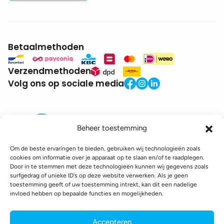
Betaalmethoden
Verzendmethoden
Volg ons op sociale media
Beheer toestemming
Om de beste ervaringen te bieden, gebruiken wij technologieën zoals
cookies om informatie over je apparaat op te slaan en/of te raadplegen.
Door in te stemmen met deze technologieën kunnen wij gegevens zoals
BTW:
BE0771.941.935
surfgedrag of unieke ID's op deze website verwerken. Als je geen
© 2025 DroneDepot. Alle rechten voorbehouden.
toestemming geeft of uw toestemming intrekt, kan dit een nadelige
invloed hebben op bepaalde functies en mogelijkheden.
Recyclagebijdrage
Retourbeleid
Betaalinformatie
Verzendinformatie
Toegankelijkheidsverklaring
Accepteren