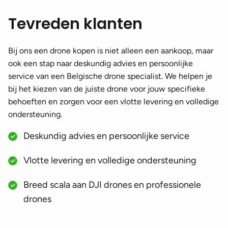
DJI Mavic 2 Pro accessoires
(4)
Tevreden klanten
DJI Mavic 2 Zoom accessoires
(4)
DJI Mavic 2 Enterprise accessoires
(3)
Bij ons een drone kopen is niet alleen een aankoop, maar
DJI Mavic 3 accessoires
(17)
ook een stap naar deskundig advies en persoonlijke
DJI Mavic 3 Classic accessoires
(14)
service van een Belgische drone specialist. We helpen je
bij het kiezen van de juiste drone voor jouw specifieke
DJI Mavic 3 Pro accessoires
(14)
behoeften en zorgen voor een vlotte levering en volledige
DJI Mavic 3T/E accessoires
(3)
ondersteuning.
DJI Mavic 2 Air accessoires
(11)
Deskundig advies en persoonlijke service
DJI Mavic 4 Pro accessoires
(17)
Vlotte levering en volledige ondersteuning
DJI Mavic 2 accessoires
(4)
Breed scala aan DJI drones en professionele
DJI Air accessoires
(22)
drones
DJI Air accessoires
(5)
DJI Air 2 accessoires
(11)