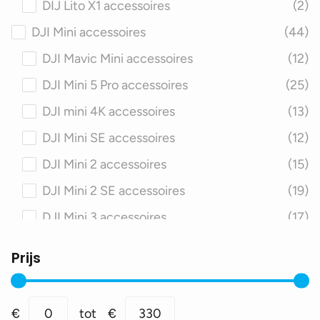
DIJ Lito X1 accessoires
(2)
DJI Mini accessoires
(44)
DJI Mavic Mini accessoires
(12)
DJI Mini 5 Pro accessoires
(25)
DJI mini 4K accessoires
(13)
DJI Mini SE accessoires
(12)
DJI Mini 2 accessoires
(15)
DJI Mini 2 SE accessoires
(19)
DJI Mini 3 accessoires
(17)
DJI Mini 3 Pro accessoires
(18)
Prijs
DJI Mini 4 Pro accessoires
(22)
DJI Neo accessoires
(35)
Min.
Max.
€
0
tot
€
330