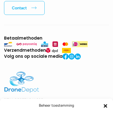
Contact
Betaalmethoden
Verzendmethoden
Volg ons op sociale media
BTW:
BE0771.941.935
Beheer toestemming
© 2025 DroneDepot. Alle rechten voorbehouden.