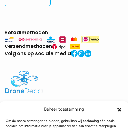
Betaalmethoden
Verzendmethoden
Volg ons op sociale media
BTW:
BE0771.941.935
Beheer toestemming
© 2025 DroneDepot. Alle rechten voorbehouden.
Om de beste ervaringen te bieden, gebruiken wij technologieën zoals
Recyclagebijdrage
Retourbeleid
Betaalinformatie
cookies om informatie over je apparaat op te slaan en/of te raadplegen.