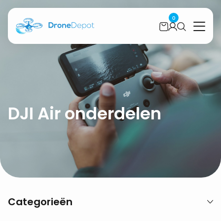
0
DJI Air onderdelen
Categorieën