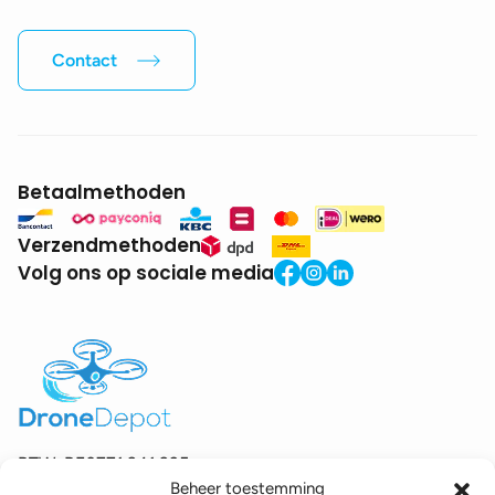
Contact
Betaalmethoden
Verzendmethoden
Volg ons op sociale media
BTW:
BE0771.941.935
Beheer toestemming