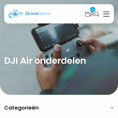
0
DJI Air onderdelen
Categorieën