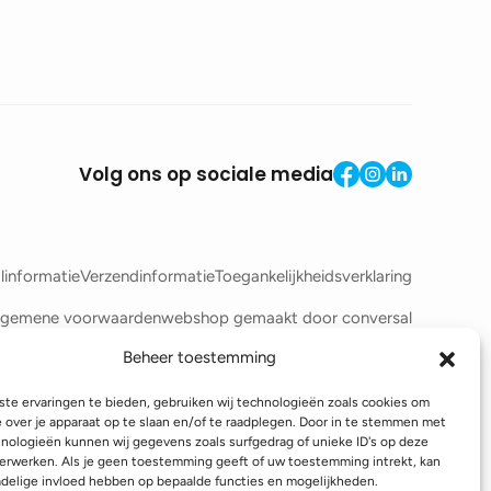
Volg ons op sociale media
linformatie
Verzendinformatie
Toegankelijkheidsverklaring
lgemene voorwaarden
webshop gemaakt door
conversal
Beheer toestemming
te ervaringen te bieden, gebruiken wij technologieën zoals cookies om
e over je apparaat op te slaan en/of te raadplegen. Door in te stemmen met
nologieën kunnen wij gegevens zoals surfgedrag of unieke ID's op deze
erwerken. Als je geen toestemming geeft of uw toestemming intrekt, kan
adelige invloed hebben op bepaalde functies en mogelijkheden.