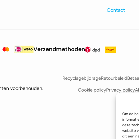
Contact
Verzendmethoden
Recyclagebijdrage
Retourbeleid
Betaa
hten voorbehouden.
Cookie policy
Privacy policy
A
Om de bes
informati
deze tech
website v
dit een n