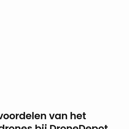
voordelen van het
drones bij DroneDepot