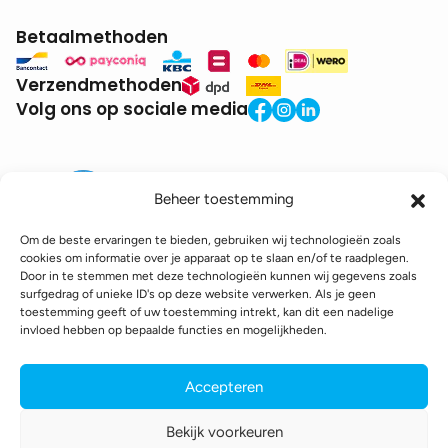
Betaalmethoden
Verzendmethoden
Volg ons op sociale media
Beheer toestemming
Om de beste ervaringen te bieden, gebruiken wij technologieën zoals
cookies om informatie over je apparaat op te slaan en/of te raadplegen.
Door in te stemmen met deze technologieën kunnen wij gegevens zoals
BTW:
BE0771.941.935
surfgedrag of unieke ID's op deze website verwerken. Als je geen
© 2025 DroneDepot. Alle rechten voorbehouden.
toestemming geeft of uw toestemming intrekt, kan dit een nadelige
invloed hebben op bepaalde functies en mogelijkheden.
Recyclagebijdrage
Retourbeleid
Betaalinformatie
Verzendinformatie
Toegankelijkheidsverklaring
Accepteren
Cookie policy
Privacy policy
Algemene voorwaarden
Bekijk voorkeuren
webshop gemaakt door
conversal