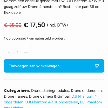
Kortom een ongeluk gehad met uw DJI Phantom 4? Wilt u
graag zelf uw Drone 4 herstellen? Bestel hier part 36 de
flex cable
€
17,50
€
38,00
Oorspronkelijke
Huidige
(incl. BTW)
prijs
prijs
was:
is:
1 op voorraad (kan nabesteld worden)
€ 38,00.
€ 17,50.
DJI
-
+
Phantom
4
Flex
Toevoegen aan winkelwagen
cable
-
part
36
Categorieën:
Drone sturingmodules, Drone onderdelen,
aantal
Drone frames, Drone camera & Gimbal,
DJI Phantom 4
onderdelen
,
DJI Phantom 4RTK onderdelen
,
DJI Phantom
onderdelen