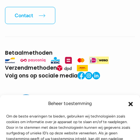
Contact
Betaalmethoden
Verzendmethoden
Volg ons op sociale media
Beheer toestemming
Om de beste ervaringen te bieden, gebruiken wij technologieën zoals
cookies om informatie over je apparaat op te slaan en/of te raadplegen.
Door in te stemmen met deze technologieën kunnen wij gegevens zoals
BTW:
BE0771.941.935
surfgedrag of unieke ID's op deze website verwerken. Als je geen
© 2025 DroneDepot. Alle rechten voorbehouden.
toestemming geeft of uw toestemming intrekt, kan dit een nadelige