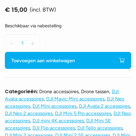
€
15,00
(incl. BTW)
Beschikbaar via nabestelling
DJI
-
+
Compact
Carrying
Pouch
Toevoegen aan winkelwagen
aantal
Categorieën:
Drone accessoires, Drone tassen,
DJI
Avata accessoires
,
DJI Mavic Mini accessoires
,
DJI Neo
accessoires
,
DJI Mini accessoires
,
DJI Avata 2 accessoires
,
DJI Neo 2 accessoires
,
DJI Mini 5 Pro accessoires
,
DJI Neo
accessoires
,
DJI mini 4K accessoires
,
DJI Mini SE
accessoires
,
DJI Flip accessoires
,
DJI Tello accessoires
,
DJI Mini 2 accessoires
,
DJI Mini 2 SE accessoires
,
DJI Mini