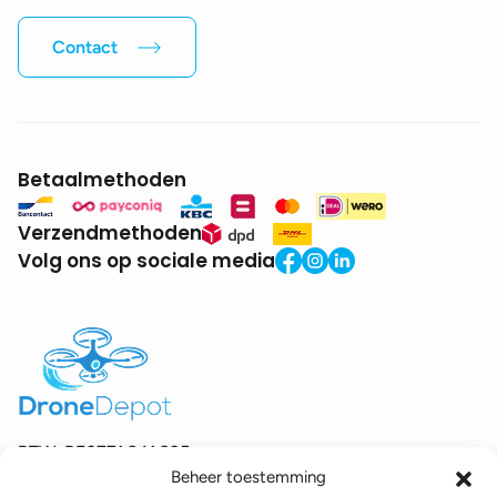
Contact
Betaalmethoden
Verzendmethoden
Volg ons op sociale media
BTW:
BE0771.941.935
Beheer toestemming
© 2025 DroneDepot. Alle rechten voorbehouden.