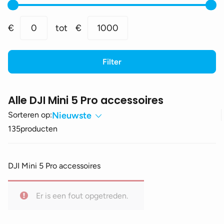
Min.
Max.
€
0
tot
€
1000
prijs
prijs
Filter
Alle DJI Mini 5 Pro accessoires
Sorteren op:
Nieuwste
135
producten
DJI Mini 5 Pro accessoires
Er is een fout opgetreden.