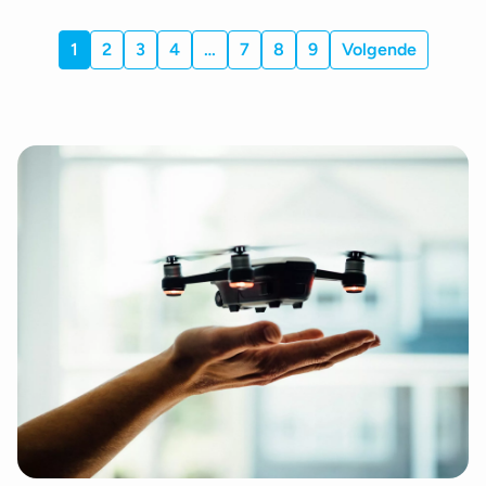
1
2
3
4
…
7
8
9
Volgende