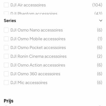
DJI Air accessoires
(104)
DJI Phantom accessoires
(43)
Series
DJI Avata accessoires
(55)
DJI Osmo Nano accessoires
(6)
DJI FPV accessoires
(58)
DJI Osmo Mobile accessoires
(1)
DJI Matrice accessoires
(48)
DJI Osmo Pocket accessoires
(6)
DJI Spark accessoires
(46)
DJI Ronin Cinema accessoires
(2)
DJI Inspire accessoires
(46)
DJI Osmo Action accessoires
(6)
DJI Agras accessoires
(40)
DJI Osmo 360 accessoires
(6)
DJI Smart Controller accessoires
(19)
DJI Mic accessoires
(6)
Prijs