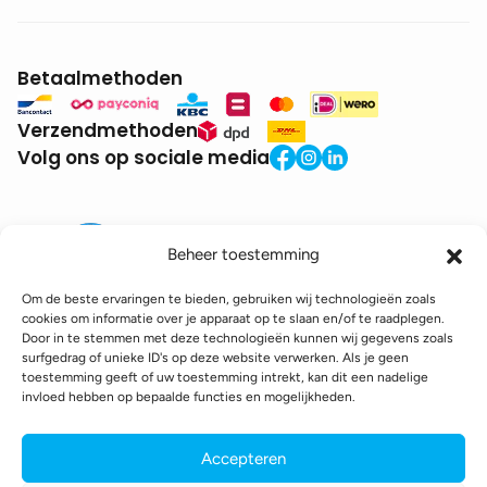
Betaalmethoden
Verzendmethoden
Volg ons op sociale media
Beheer toestemming
Om de beste ervaringen te bieden, gebruiken wij technologieën zoals
cookies om informatie over je apparaat op te slaan en/of te raadplegen.
Door in te stemmen met deze technologieën kunnen wij gegevens zoals
BTW:
BE0771.941.935
surfgedrag of unieke ID's op deze website verwerken. Als je geen
© 2025 DroneDepot. Alle rechten voorbehouden.
toestemming geeft of uw toestemming intrekt, kan dit een nadelige
invloed hebben op bepaalde functies en mogelijkheden.
Recyclagebijdrage
Retourbeleid
Betaalinformatie
Verzendinformatie
Toegankelijkheidsverklaring
Accepteren