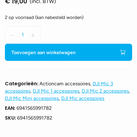
€
19,00
(incl. BTW)
2 op voorraad (kan nabesteld worden)
DJI
-
+
Mic
Mini
Mobile
Toevoegen aan winkelwagen
Phone
Adapter
(Lightning)
aantal
Categorieën:
Actioncam accessoires,
DJI Mic 3
accessoires
,
DJI Mic 1 accessoires
,
DJI Mic 2 accessoires
,
DJI Mic Mini accessoires
,
DJI Mic accessoires
EAN:
6941565991782
SKU:
6941565991782