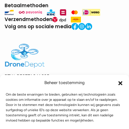
Betaalmethoden
Verzendmethoden
Volg ons op sociale media
BTW:
BE0771.941.935
Beheer toestemming
© 2025 DroneDepot. Alle rechten voorbehouden.
Om de beste ervaringen te bieden, gebruiken wij technologieën zoals
Recyclagebijdrage
Retourbeleid
Betaalinformatie
cookies om informatie over je apparaat op te slaan en/of te raadplegen.
Verzendinformatie
Toegankelijkheidsverklaring
Door in te stemmen met deze technologieën kunnen wij gegevens zoals
surfgedrag of unieke ID's op deze website verwerken. Als je geen
Cookie policy
Privacy policy
Algemene voorwaarden
toestemming geeft of uw toestemming intrekt, kan dit een nadelige
invloed hebben op bepaalde functies en mogelijkheden.
webshop gemaakt door
conversal