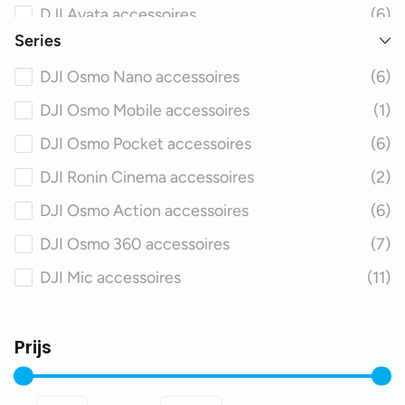
DJI Avata accessoires
(6)
Series
DJI FPV accessoires
(6)
DJI Osmo Nano accessoires
(6)
DJI Matrice accessoires
(6)
DJI Osmo Mobile accessoires
(1)
DJI Spark accessoires
(6)
DJI Osmo Pocket accessoires
(6)
DJI Inspire accessoires
(6)
DJI Ronin Cinema accessoires
(2)
DJI Agras accessoires
(6)
DJI Osmo Action accessoires
(6)
DJI Smart Controller accessoires
(6)
DJI Osmo 360 accessoires
(7)
DJI Mic accessoires
(11)
Prijs