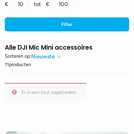
Min.
Max.
€
10
tot
€
100
prijs
prijs
Filter
Alle DJI Mic Mini accessoires
Sorteren op:
Nieuwste
11
producten
Er is een fout opgetreden.