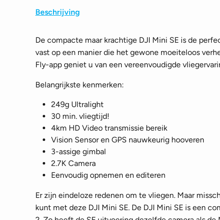
Beschrijving
De compacte maar krachtige DJI Mini SE is de perf
vast op een manier die het gewone moeiteloos verh
Fly-app geniet u van een vereenvoudigde vliegervari
Belangrijkste kenmerken:
249g Ultralight
30 min. vliegtijd!
4km HD Video transmissie bereik
Vision Sensor en GPS nauwkeurig hooveren
3-assige gimbal
2.7K Camera
Eenvoudig opnemen en editeren
Er zijn eindeloze redenen om te vliegen. Maar missc
kunt met deze DJI Mini SE. De DJI Mini SE is een co
2. Zo heeft de SE uitvoering dezelfde camera als d