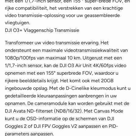
met een 1/1,7-inch sensor, een 155 ° super-brede FOV, en
rijke compatibiliteit, het verstrekken van een krachtige
video transmissie-oplossing voor uw geassembleerde
vliegtuigen.
DJI O3+ Vlaggenschip Transmissie
Transformeer uw video transmissie ervaring. Het
ondersteunt een maximale videotransmissiekwaliteit van
1080p/100fps van maximaal 10 km. Uitgerust met een
1/1,7-inch sensor, kan de DJI O3 Air Unit 4K/60fps video
opnemen met een 155° superbrede FOV, waardoor u
rijkere beelddetails krijgt. Het komt ook met 20GB
ingebouwde opslag. Met de D-Cinelike kleurmodus kunt u
gedetailleerde kleuraanpassingen aanbrengen in uw
opnamen. De cameramodule kan worden gebruikt met de
DJI Avata ND-filterset (ND8/16/32). Met Canvas Mode
kunt u de OSD-informatie op de schermen van DJI
Goggles 2 of DJI FPV Goggles V2 aanpassen en PID-
parameters aanpassen.