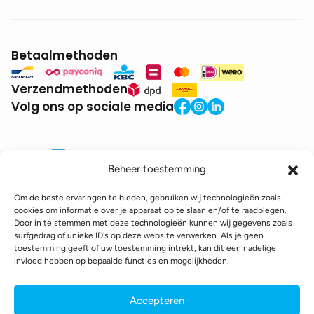
Betaalmethoden
Verzendmethoden
Volg ons op sociale media
Beheer toestemming
Om de beste ervaringen te bieden, gebruiken wij technologieën zoals
cookies om informatie over je apparaat op te slaan en/of te raadplegen.
Door in te stemmen met deze technologieën kunnen wij gegevens zoals
BTW:
BE0771.941.935
surfgedrag of unieke ID's op deze website verwerken. Als je geen
© 2025 DroneDepot. Alle rechten voorbehouden.
toestemming geeft of uw toestemming intrekt, kan dit een nadelige
invloed hebben op bepaalde functies en mogelijkheden.
Recyclagebijdrage
Retourbeleid
Betaalinformatie
Verzendinformatie
Toegankelijkheidsverklaring
Accepteren