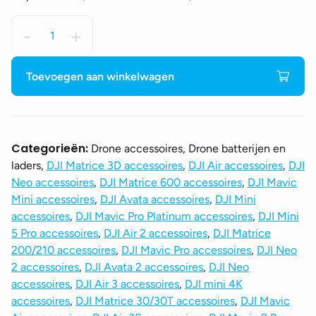
DJI
-
+
Car
charger
(USB-
Toevoegen aan winkelwagen
C)
aantal
Categorieën:
Drone accessoires, Drone batterijen en
laders,
DJI Matrice 3D accessoires
,
DJI Air accessoires
,
DJI
Neo accessoires
,
DJI Matrice 600 accessoires
,
DJI Mavic
Mini accessoires
,
DJI Avata accessoires
,
DJI Mini
accessoires
,
DJI Mavic Pro Platinum accessoires
,
DJI Mini
5 Pro accessoires
,
DJI Air 2 accessoires
,
DJI Matrice
200/210 accessoires
,
DJI Mavic Pro accessoires
,
DJI Neo
2 accessoires
,
DJI Avata 2 accessoires
,
DJI Neo
accessoires
,
DJI Air 3 accessoires
,
DJI mini 4K
accessoires
,
DJI Matrice 30/30T accessoires
,
DJI Mavic