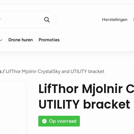
Herstellingen
Drone huren
Promoties
s
/
LifThor Mjolnir CrystalSky and UTILITY bracket
LifThor Mjolnir
UTILITY bracket
Op voorraad