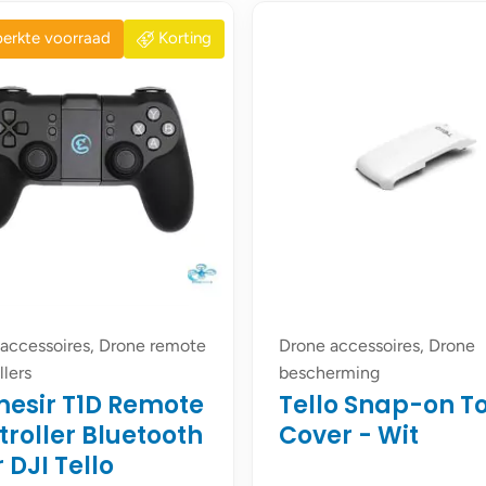
erkte voorraad
Korting
accessoires, Drone remote
Drone accessoires, Drone
llers
bescherming
esir T1D Remote
Tello Snap-on T
roller Bluetooth
Cover - Wit
 DJI Tello