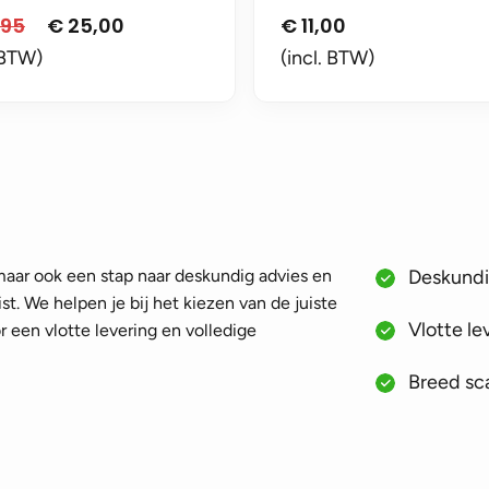
,95
€
25,00
€
11,00
Oorspronkelijke
Huidige
prijs
prijs
 BTW)
(incl. BTW)
was:
is:
€ 49,95.
€ 25,00.
 maar ook een stap naar deskundig advies en
Deskundig
st. We helpen je bij het kiezen van de juiste
Vlotte le
 een vlotte levering en volledige
Breed sca