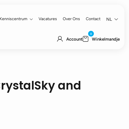
Kenniscentrum
Vacatures
Over Ons
Contact
NL
0
Account
Winkelmandje
 CrystalSky and