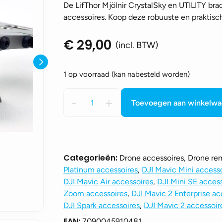
De LifThor Mjölnir CrystalSky en UTILITY bra
accessoires. Koop deze robuuste en praktisch
€
29,00
(incl. BTW)
1 op voorraad (kan nabesteld worden)
LifThor
-
+
Toevoegen aan winkelw
Mjolnir
CrystalSky
and
UTILITY
bracket
Categorieën:
Drone accessoires, Drone rem
aantal
Platinum accessoires
,
DJI Mavic Mini access
DJI Mavic Air accessoires
,
DJI Mini SE acces
Zoom accessoires
,
DJI Mavic 2 Enterprise ac
DJI Spark accessoires
,
DJI Mavic 2 accessoir
EAN:
7090045910481