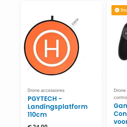
Bep
Drone accessoires
Drone 
PGYTECH -
contro
Gam
Landingsplatform
Cont
110cm
voor
€
24,00