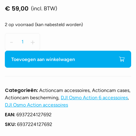
€
59,00
(incl. BTW)
2 op voorraad (kan nabesteld worden)
Osmo
-
+
Action
6
Waterproof
Toevoegen aan winkelwagen
Case
aantal
Categorieën:
Actioncam accessoires, Actioncam cases,
Actioncam bescherming,
DJI Osmo Action 6 accessoires
,
DJI Osmo Action accessoires
EAN:
6937224127692
SKU:
6937224127692