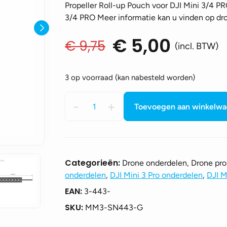
Propeller Roll-up Pouch voor DJI Mini 3/4 P
3/4 PRO Meer informatie kan u vinden op dr
€
5,00
€
9,75
Oorspronkelijke
Huidige
(incl. BTW)
prijs
prijs
was:
is:
3 op voorraad (kan nabesteld worden)
€ 9,75.
€ 5,00.
Propeller
-
+
Toevoegen aan winkelw
Roll-
up
Pouch
voor
DJI
Categorieën:
Drone onderdelen, Drone pro
Mini
onderdelen
,
DJI Mini 3 Pro onderdelen
,
DJI M
3/4
EAN:
3-443-
PRO
-
SKU:
MM3-SN443-G
Grijs