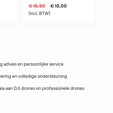
€
16,50
€
10,00
Oorspronkelijke
Huidige
prijs
prijs
(incl. BTW)
was:
is:
€ 16,50.
€ 10,00.
 advies en persoonlijke service
vering en volledige ondersteuning
la aan DJI drones en professionele drones