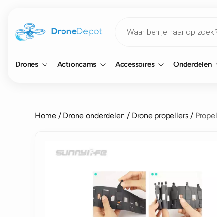
Products
search
Drones
Actioncams
Accessoires
Onderdelen
Home
/
Drone onderdelen
/
Drone propellers
/
Propel