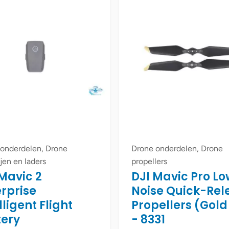
onderdelen, Drone
Drone onderdelen, Drone
ijen en laders
propellers
Mavic 2
DJI Mavic Pro L
erprise
Noise Quick-Rel
lligent Flight
Propellers (Gold
tery
- 8331