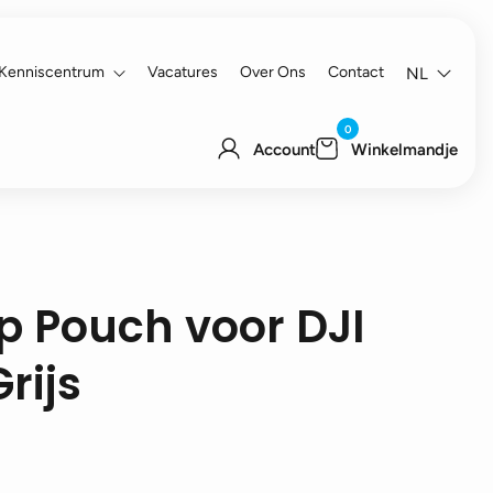
Kenniscentrum
Vacatures
Over Ons
Contact
NL
0
Account
Winkelmandje
up Pouch voor DJI
rijs