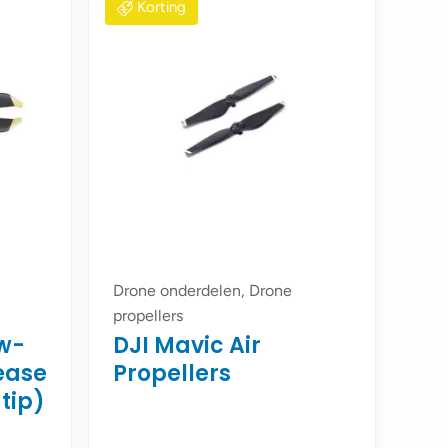
Korting
Drone onderdelen, Drone
propellers
ow-
DJI Mavic Air
ease
Propellers
 tip)