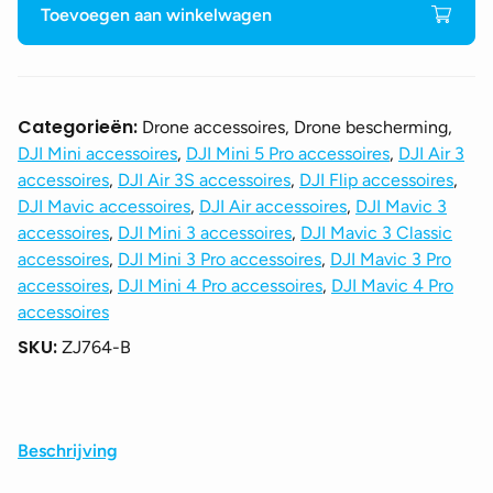
met
Toevoegen aan winkelwagen
steun
voor
DJI
RC
Categorieën:
Drone accessoires, Drone bescherming,
1/2
DJI Mini accessoires
,
DJI Mini 5 Pro accessoires
,
DJI Air 3
-
accessoires
,
DJI Air 3S accessoires
,
DJI Flip accessoires
,
Zwart
DJI Mavic accessoires
,
DJI Air accessoires
,
DJI Mavic 3
aantal
accessoires
,
DJI Mini 3 accessoires
,
DJI Mavic 3 Classic
accessoires
,
DJI Mini 3 Pro accessoires
,
DJI Mavic 3 Pro
accessoires
,
DJI Mini 4 Pro accessoires
,
DJI Mavic 4 Pro
accessoires
SKU:
ZJ764-B
Beschrijving