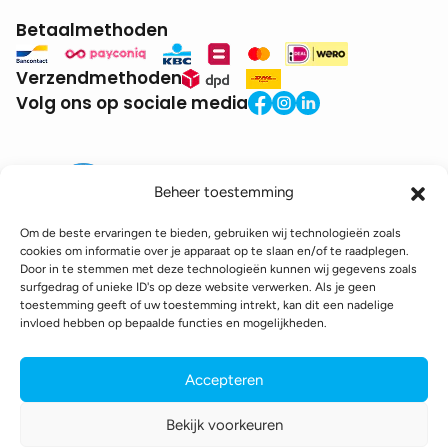
Betaalmethoden
Verzendmethoden
Volg ons op sociale media
Beheer toestemming
Om de beste ervaringen te bieden, gebruiken wij technologieën zoals
cookies om informatie over je apparaat op te slaan en/of te raadplegen.
Door in te stemmen met deze technologieën kunnen wij gegevens zoals
BTW:
BE0771.941.935
surfgedrag of unieke ID's op deze website verwerken. Als je geen
© 2025 DroneDepot. Alle rechten voorbehouden.
toestemming geeft of uw toestemming intrekt, kan dit een nadelige
invloed hebben op bepaalde functies en mogelijkheden.
Recyclagebijdrage
Retourbeleid
Betaalinformatie
Verzendinformatie
Toegankelijkheidsverklaring
Accepteren
Cookie policy
Privacy policy
Algemene voorwaarden
Bekijk voorkeuren
webshop gemaakt door
conversal