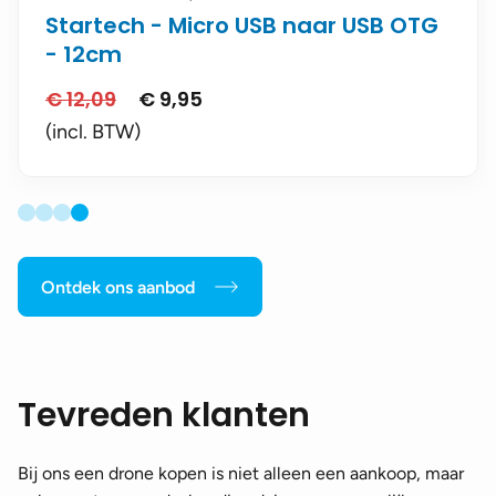
Startech - Micro USB naar USB OTG
- 12cm
€
12,09
€
9,95
Oorspronkelijke
Huidige
prijs
prijs
(incl. BTW)
was:
is:
€ 12,09.
€ 9,95.
Ontdek ons aanbod
Tevreden klanten
Bij ons een drone kopen is niet alleen een aankoop, maar