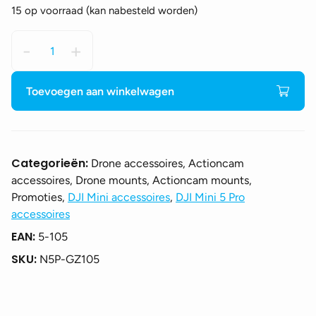
15 op voorraad (kan nabesteld worden)
Sunnylife
-
+
drone
bracket
holder
Toevoegen aan winkelwagen
voor
DJI
Mini
5
Categorieën:
Drone accessoires, Actioncam
Pro
accessoires, Drone mounts, Actioncam mounts,
aantal
Promoties,
DJI Mini accessoires
,
DJI Mini 5 Pro
accessoires
EAN:
5-105
SKU:
N5P-GZ105