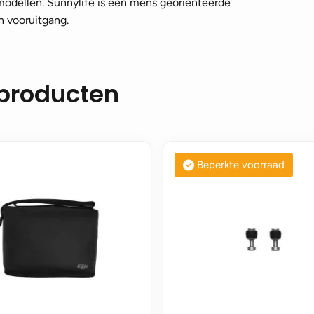
odellen. Sunnylife is een mens georiënteerde
n vooruitgang.
 producten
Beperkte voorraad