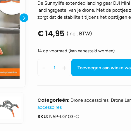
De Sunnylife extended landing gear DJI Mini 
landingsgestel van je drone. Met de pootjes ze
zorgt dat de stabiliteit tijdens het opstijgen 
€
14,95
(incl. BTW)
14 op voorraad (kan nabesteld worden)
Sunnylife
-
+
Toevoegen aan winkelw
extended
landing
gear
DJI
Mini
Categorieën:
Drone accessoires, Drone La
5
accessoires
Pro
SKU:
N5P-LG103-C
–
Oranje