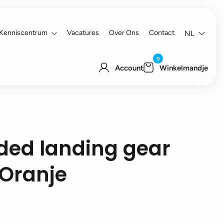
Kenniscentrum
Vacatures
Over Ons
Contact
NL
0
Account
Winkelmandje
ded landing gear
 Oranje