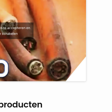
es te accepteren en
te schakelen
 producten