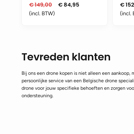
€
149,00
€
84,95
€
152
Oorspronkelijke
Huidige
prijs
prijs
(incl. BTW)
(incl.
was:
is:
€ 149,00.
€ 84,95.
Tevreden klanten
Bij ons een drone kopen is niet alleen een aankoop,
persoonlijke service van een Belgische drone speciali
drone voor jouw specifieke behoeften en zorgen voor
ondersteuning.