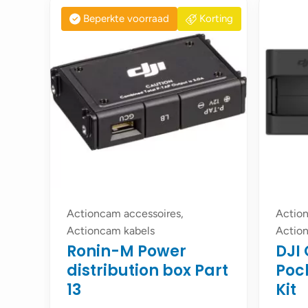
Beperkte voorraad
Korting
Actioncam accessoires,
Action
Actioncam kabels
Action
Ronin-M Power
DJI
distribution box Part
Poc
13
Kit