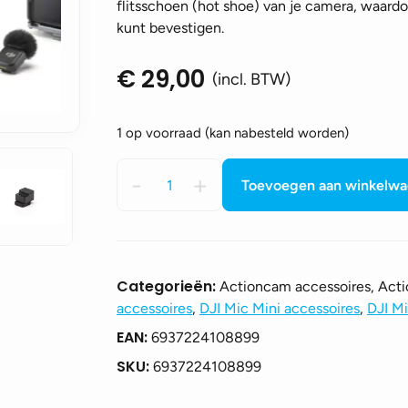
flitsschoen (hot shoe) van je camera, waard
kunt bevestigen.
€
29,00
(incl. BTW)
1 op voorraad (kan nabesteld worden)
DJI
-
+
Toevoegen aan winkelw
Mic
Series
Camera
Adapter
aantal
Categorieën:
Actioncam accessoires, Act
accessoires
,
DJI Mic Mini accessoires
,
DJI Mi
EAN:
6937224108899
SKU:
6937224108899