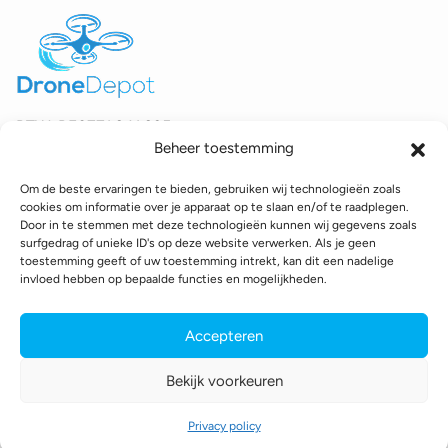
BTW:
BE0771.941.935
Beheer toestemming
© 2025 DroneDepot. Alle rechten voorbehouden.
Om de beste ervaringen te bieden, gebruiken wij technologieën zoals
Recyclagebijdrage
Retourbeleid
Betaalinformatie
cookies om informatie over je apparaat op te slaan en/of te raadplegen.
Verzendinformatie
Toegankelijkheidsverklaring
Door in te stemmen met deze technologieën kunnen wij gegevens zoals
surfgedrag of unieke ID's op deze website verwerken. Als je geen
Cookie policy
Privacy policy
Algemene voorwaarden
toestemming geeft of uw toestemming intrekt, kan dit een nadelige
invloed hebben op bepaalde functies en mogelijkheden.
webshop gemaakt door
conversal
Accepteren
Bekijk voorkeuren
Privacy policy