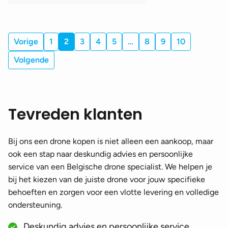
DJI Mavic 2 Enterprise accessoires
(6)
DJI Mic Mini 2 accessoires
(7)
DJI Mavic 3 accessoires
(7)
DJI Mic 1 accessoires
(8)
Vorige
1
2
3
4
5
…
8
9
10
DJI Mavic 3 Classic accessoires
(7)
DJI Mic 2 accessoires
(9)
Volgende
DJI Mavic 3 Pro accessoires
(7)
DJI Mic Mini accessoires
(9)
DJI Mavic 3T/E accessoires
(7)
DJI Mavic 2 Air accessoires
(6)
Tevreden klanten
DJI Mavic 4 Pro accessoires
(6)
DJI Mavic 2 accessoires
(6)
Bij ons een drone kopen is niet alleen een aankoop, maar
ook een stap naar deskundig advies en persoonlijke
DJI Air accessoires
(6)
service van een Belgische drone specialist. We helpen je
DJI Air accessoires
(6)
bij het kiezen van de juiste drone voor jouw specifieke
behoeften en zorgen voor een vlotte levering en volledige
DJI Air 2 accessoires
(6)
ondersteuning.
DJI Air 3 accessoires
(6)
Deskundig advies en persoonlijke service