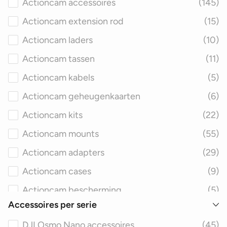
Actioncam accessoires
(145)
Actioncam extension rod
(15)
Actioncam laders
(10)
Actioncam tassen
(11)
Actioncam kabels
(5)
Actioncam geheugenkaarten
(6)
Actioncam kits
(22)
Actioncam mounts
(55)
Actioncam adapters
(29)
Actioncam cases
(9)
Actioncam bescherming
(5)
Accessoires per serie
Actioncam care refresh
(11)
DJI Osmo Nano accessoires
(45)