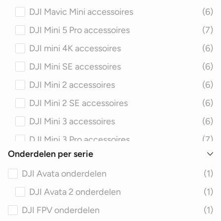
DJI Mavic Mini accessoires
(6)
DJI Osmo Pocket 2 accessoires
(21)
DJI Mini 5 Pro accessoires
(7)
DJI Osmo Pocket 3 accessoires
(30)
DJI mini 4K accessoires
(6)
DJI Ronin Cinema accessoires
(13)
DJI Mini SE accessoires
(6)
DJI Ronin RS 3 Mini accessoires
(1)
DJI Mini 2 accessoires
(6)
DJI Ronin RS 4 accessoires
(1)
DJI Mini 2 SE accessoires
(6)
DJI Ronin RS 4 Pro accessoires
(1)
DJI Mini 3 accessoires
(6)
DJI Ronin RS 4 Mini accessoires
(1)
DJI Mini 3 Pro accessoires
(7)
DJI Ronin 2 accessoires
(1)
Onderdelen per serie
DJI Mini 4 Pro accessoires
(7)
DJI Ronin S accessoires
(1)
DJI Avata onderdelen
(1)
DJI Neo accessoires
(6)
DJI Ronin SC accessoires
(3)
DJI Avata 2 onderdelen
(1)
DJI Neo accessoires
(6)
DJI Ronin RS 2 accessoires
(4)
DJI FPV onderdelen
(1)
DJI Neo 2 accessoires
(6)
DJI Ronin RSC 2 accessoires
(4)