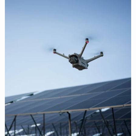
DJI Inspire 3 accessoires
(6)
DJI Agras accessoires
(6)
DJI Agras T50 accessoires
(6)
DJI Agras T25 accessoires
(6)
DJI Smart Controller accessoires
(6)