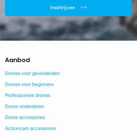
Inschrijven
Aanbod
Drones voor gevorderden
Drones voor beginners
Professionele drones
Drone onderdelen
Drone accessoires
Actioncam accessoires