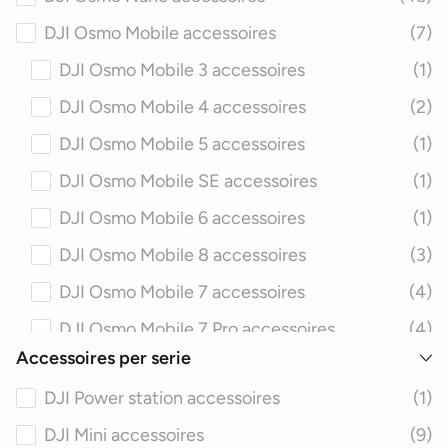
Actioncam lenzen
(5)
DJI Osmo Mobile accessoires
(7)
Actioncam filters
(5)
DJI Osmo Mobile 3 accessoires
(1)
DJI Osmo Mobile 4 accessoires
(2)
DJI Osmo Mobile 5 accessoires
(1)
DJI Osmo Mobile SE accessoires
(1)
DJI Osmo Mobile 6 accessoires
(1)
DJI Osmo Mobile 8 accessoires
(3)
DJI Osmo Mobile 7 accessoires
(4)
DJI Osmo Mobile 7 Pro accessoires
(4)
Accessoires per serie
DJI Osmo Pocket accessoires
(49)
DJI Power station accessoires
(1)
DJI Osmo Pocket 4 Accessoires
(20)
DJI Mini accessoires
(9)
DJI Osmo Pocket 1 accessoires
(15)