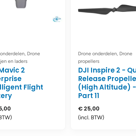
onderdelen, Drone
Drone onderdelen, Drone
ijen en laders
propellers
Mavic 2
DJI Inspire 2 - Q
erprise
Release Propelle
lligent Flight
(High Altitude) 
tery
Part 11
5,00
€
25,00
 BTW)
(incl. BTW)