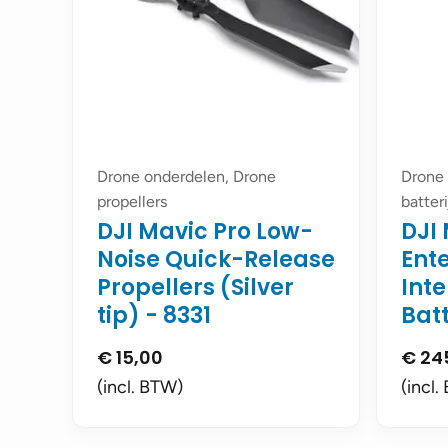
Drone onderdelen, Drone
Drone 
propellers
batter
DJI Mavic Pro Low-
DJI 
Noise Quick-Release
Ent
Propellers (Silver
Inte
tip) - 8331
Bat
€
15,00
€
24
(incl. BTW)
(incl.