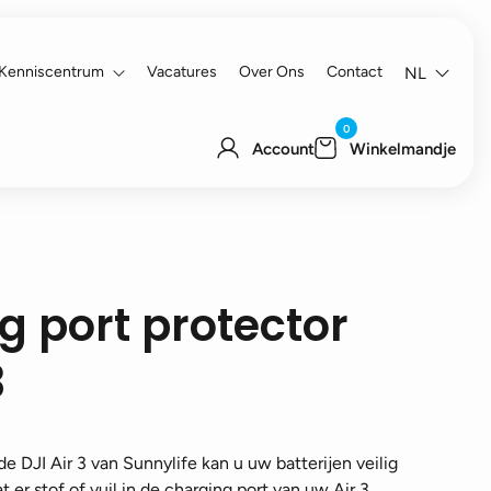
Kenniscentrum
Vacatures
Over Ons
Contact
NL
0
Account
Winkelmandje
g port protector
3
de DJI Air 3 van Sunnylife kan u uw batterijen veilig
er stof of vuil in de charging port van uw Air 3