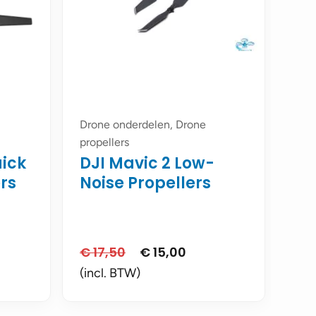
Drone onderdelen, Drone
propellers
uick
DJI Mavic 2 Low-
rs
Noise Propellers
-
€
17,50
€
15,00
Oorspronkelijke
Huidige
prijs
prijs
(incl. BTW)
was:
is:
€ 17,50.
€ 15,00.