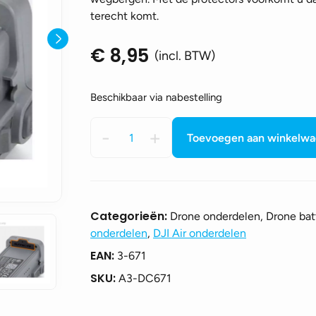
terecht komt.
€
8,95
(incl. BTW)
Beschikbaar via nabestelling
Battery
-
+
Toevoegen aan winkelw
charging
port
protector
voor
de
Categorieën:
Drone onderdelen, Drone batt
DJI
onderdelen
,
DJI Air onderdelen
Air
EAN:
3-671
3
aantal
SKU:
A3-DC671