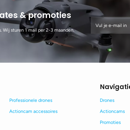
dates & promoties
s. Wij sturen 1 mail per 2-3 maanden.
Navigati
Professionele drones
Drones
Actioncam accessoires
Actioncams
Promoties