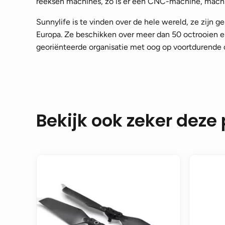
reeksen machines, zo is er een CNC-machine, machi
Sunnylife is te vinden over de hele wereld, ze zijn g
Europa. Ze beschikken over meer dan 50 octrooien e
georiënteerde organisatie met oog op voortdurende 
Bekijk ook zeker deze