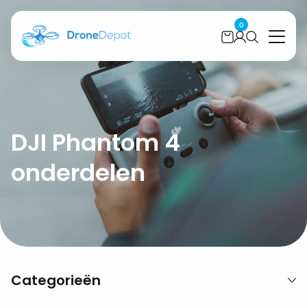
0
DJI Phantom 4
onderdelen
Categorieën