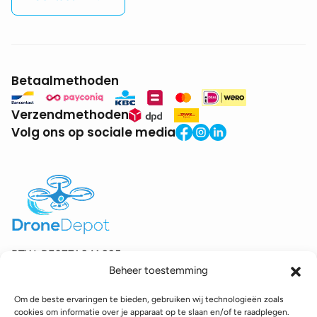
Betaalmethoden
Verzendmethoden
Volg ons op sociale media
BTW:
BE0771.941.935
Beheer toestemming
© 2025 DroneDepot. Alle rechten voorbehouden.
Om de beste ervaringen te bieden, gebruiken wij technologieën zoals
Recyclagebijdrage
Retourbeleid
Betaalinformatie
cookies om informatie over je apparaat op te slaan en/of te raadplegen.