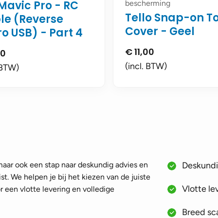
Mavic Pro - RC
bescherming
Tello Snap-on T
le (Reverse
Cover - Geel
o USB) - Part 4
€
11,00
00
(incl. BTW)
 BTW)
 maar ook een stap naar deskundig advies en
Deskundig
st. We helpen je bij het kiezen van de juiste
Vlotte le
 een vlotte levering en volledige
Breed sca