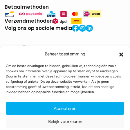
Betaalmethoden
Verzendmethoden
Volg ons op sociale media
Beheer toestemming
Om de beste ervaringen te bieden, gebruiken wij technologieën zoals
cookies om informatie over je apparaat op te slaan en/of te raadplegen.
Door in te stemmen met deze technologieën kunnen wij gegevens zoals
BTW:
BE0771.941.935
surfgedrag of unieke ID's op deze website verwerken. Als je geen
© 2025 DroneDepot. Alle rechten voorbehouden.
toestemming geeft of uw toestemming intrekt, kan dit een nadelige
invloed hebben op bepaalde functies en mogelijkheden.
Recyclagebijdrage
Retourbeleid
Betaalinformatie
Verzendinformatie
Toegankelijkheidsverklaring
Accepteren
Cookie policy
Privacy policy
Algemene voorwaarden
Bekijk voorkeuren
webshop gemaakt door
conversal