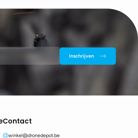
Inschrijven
e
Contact
winkel@dronedepot.be