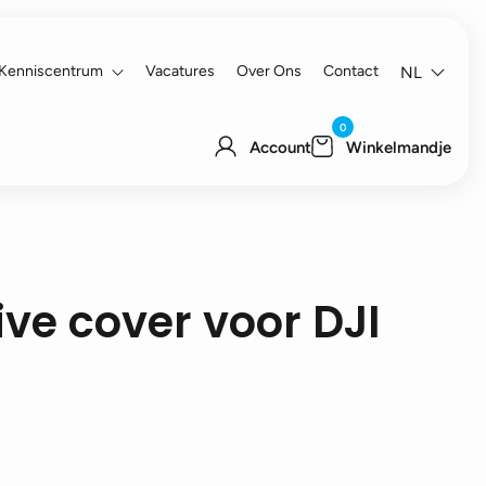
Kenniscentrum
Vacatures
Over Ons
Contact
NL
0
Account
Winkelmandje
ive cover voor DJI