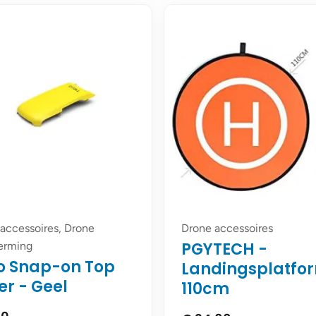
accessoires, Drone
Drone accessoires
PGYTECH -
erming
lo Snap-on Top
Landingsplatfo
er - Geel
110cm