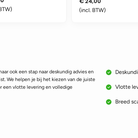
00
€
24,00
 BTW)
(incl. BTW)
 maar ook een stap naar deskundig advies en
Deskundig
st. We helpen je bij het kiezen van de juiste
Vlotte le
 een vlotte levering en volledige
Breed sca