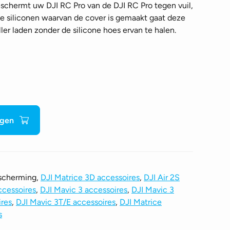
eschermt uw DJI RC Pro van de DJI RC Pro tegen vuil,
ele siliconen waarvan de cover is gemaakt gaat deze
ller laden zonder de silicone hoes ervan te halen.
agen
escherming,
DJI Matrice 3D accessoires
,
DJI Air 2S
ccessoires
,
DJI Mavic 3 accessoires
,
DJI Mavic 3
ires
,
DJI Mavic 3T/E accessoires
,
DJI Matrice
s