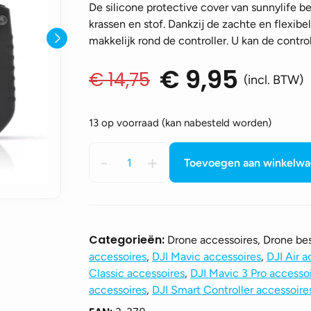
De silicone protective cover van sunnylife b
krassen en stof. Dankzij de zachte en flexib
makkelijk rond de controller. U kan de contro
€
9,95
€
14,75
Oorspronkelijke
Huidige
(incl. BTW)
prijs
prijs
was:
is:
13 op voorraad (kan nabesteld worden)
€ 14,75.
€ 9,95.
Silicone
-
+
Toevoegen aan winkelw
protective
cover
voor
DJI
RC
Categorieën:
Drone accessoires, Drone b
Pro
accessoires
,
DJI Mavic accessoires
,
DJI Air a
aantal
Classic accessoires
,
DJI Mavic 3 Pro accesso
accessoires
,
DJI Smart Controller accessoire