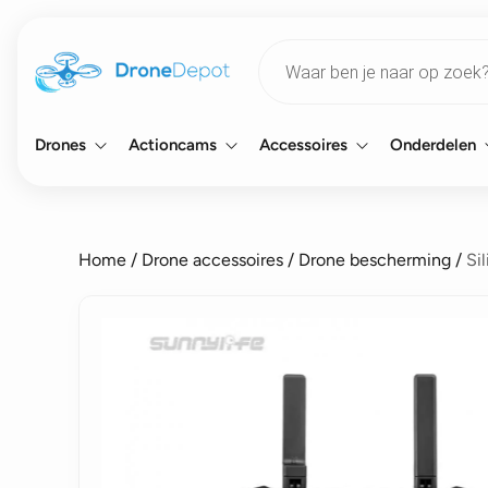
Products
search
Drones
Actioncams
Accessoires
Onderdelen
Home
/
Drone accessoires
/
Drone bescherming
/
Si