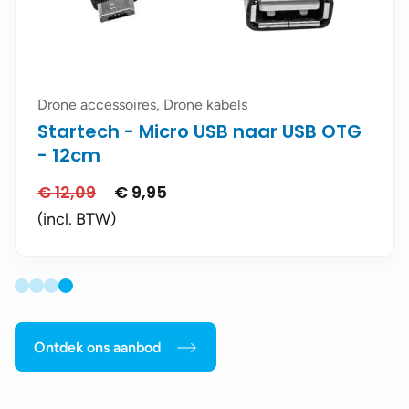
Drone accessoires, Drone kabels
Startech - Micro USB naar USB OTG
- 12cm
€
12,09
€
9,95
Oorspronkelijke
Huidige
prijs
prijs
(incl. BTW)
was:
is:
€ 12,09.
€ 9,95.
Ontdek ons aanbod