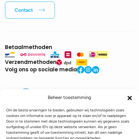
Contact
Betaalmethoden
Verzendmethoden
Volg ons op sociale media
Beheer toestemming
Om de beste ervaringen te bieden, gebruiken wij technologieën zoals
cookies om informatie over je apparaat op te slaan en/of te raadplegen.
Door in te stemmen met deze technologieën kunnen wij gegevens zoals
BTW:
BE0771.941.935
surfgedrag of unieke ID's op deze website verwerken. Als je geen
© 2025 DroneDepot. Alle rechten voorbehouden.
toestemming geeft of uw toestemming intrekt, kan dit een nadelige
invloed hebben op bepaalde functies en mogelijkheden.