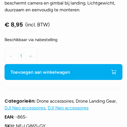
beschermt camera en gimbal bij landing. Lichtgewicht,
duurzaam en eenvoudig te monteren.
€
8,95
(incl. BTW)
Beschikbaar via nabestelling
Sunnylife
-
+
Extended
Landing
gear
Toevoegen aan winkelwagen
DJI
Neo
-
Grijs
Categorieën:
Drone accessoires, Drone Landing Gear,
aantal
DJI Neo accessoires
,
DJI Neo accessoires
EAN:
-865-
SKU:
NE-LG865-GY